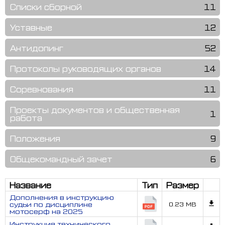
Списки сборной
11
Уставные
12
Антидопинг
52
Протоколы руководящих органов
14
Соревнования
11
Проекты документов и общественная
1
работа
Положения
9
Общекомандный зачет
6
Название
Тип
Размер
Дополнения в инструкцию
судьи по дисциплине
0.23 MB
мотосерф на 2025
Инструкция технического