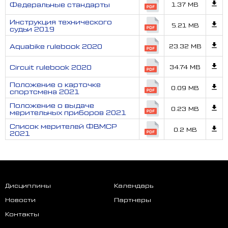
Федеральные стандарты
1.37 MB
Инструкция технического
5.21 MB
судьи 2019
Aquabike rulebook 2020
23.32 MB
Circuit rulebook 2020
34.74 MB
Положение о карточке
0.09 MB
спортсмена 2021
Положение о выдаче
0.23 MB
мерительных приборов 2021
Список мерителей ФВМСР
0.2 MB
2021
Дисциплины
Календарь
Новости
Партнеры
Контакты