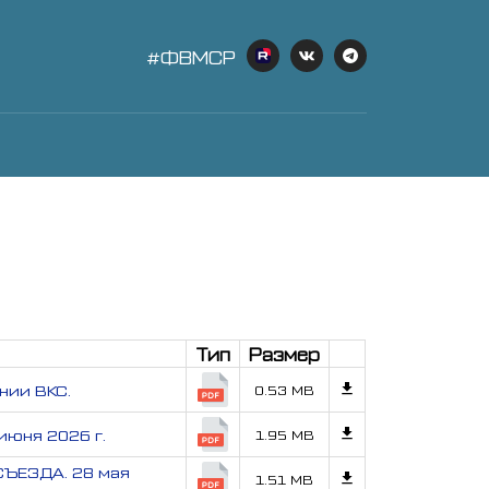
#ФВМСР
Тип
Размер
нии ВКС.
0.53 MB
юня 2026 г.
1.95 MB
СЪЕЗДА. 28 мая
1.51 MB