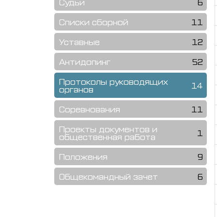
Судьи
6
Списки сборной
11
Уставные
12
Антидопинг
52
Протоколы руководящих
14
органов
Соревнования
11
Проекты документов и
1
общественная работа
Положения
9
Общекомандный зачет
6