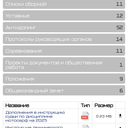
Списки сборной
11
Уставные
12
Антидопинг
52
Протоколы руководящих органов
14
Соревнования
11
Проекты документов и общественная
1
работа
Положения
9
Общекомандный зачет
6
Название
Тип
Размер
Дополнения в инструкцию
судьи по дисциплине
0.23 MB
мотосерф на 2025
Инструкция технического