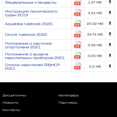
Федеральные стандарты
1.37 MB
Инструкция технического
5.21 MB
судьи 2019
Aquabike rulebook 2020
23.32 MB
Circuit rulebook 2020
34.74 MB
Положение о карточке
0.09 MB
спортсмена 2021
Положение о выдаче
0.23 MB
мерительных приборов 2021
Список мерителей ФВМСР
0.2 MB
2021
Дисциплины
Календарь
Новости
Партнеры
Контакты