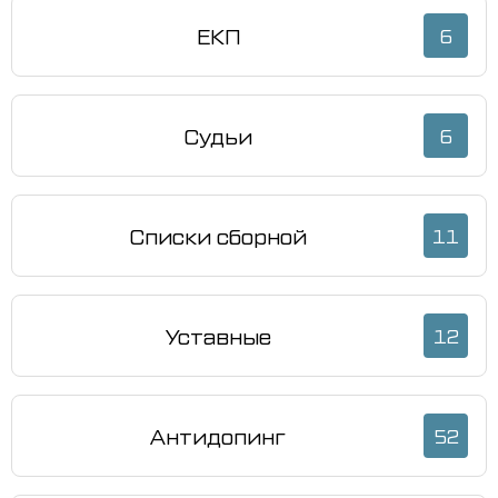
ЕКП
6
Судьи
6
Списки сборной
11
Уставные
12
Антидопинг
52