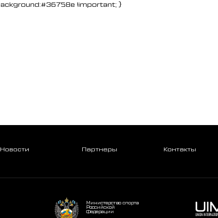
background:#36758e !important; }
Новости
Партнеры
Контакты
Министерство спорта
Российской
Федерации