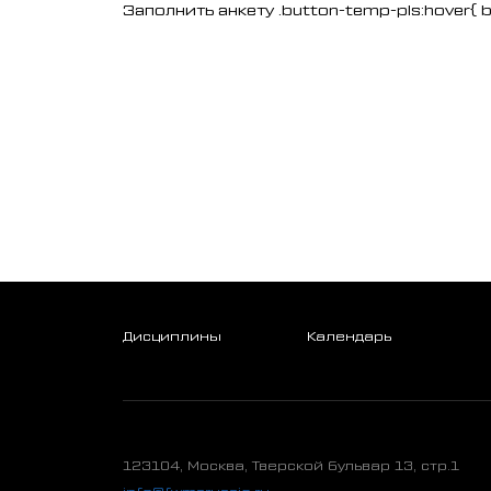
Заполнить анкету .button-temp-pls:hover{ 
Дисциплины
Календарь
123104, Москва, Тверской бульвар 13, стр.1
info@fwmsrussia.ru