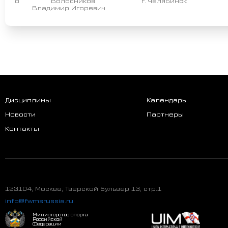
8
Волосников
г. Челябинск
Владимир Игоревич
Дисциплины
Календарь
Новости
Партнеры
Контакты
123104, Москва, Тверской бульвар 13, стр.1
info@fwmsrussia.ru
Министерство спорта
Российской
Федерации