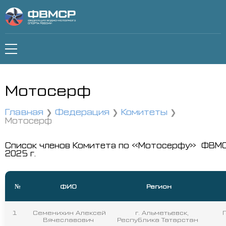
Мотосерф
Главная
Федерация
Комитеты
Мотосерф
Список членов Комитета по «Мотосерфу» ФВМС
2025 г.
№
ФИО
Регион
1
Семенихин Алексей
г. Альметьевск,
П
Вячеславович
Республика Татарстан