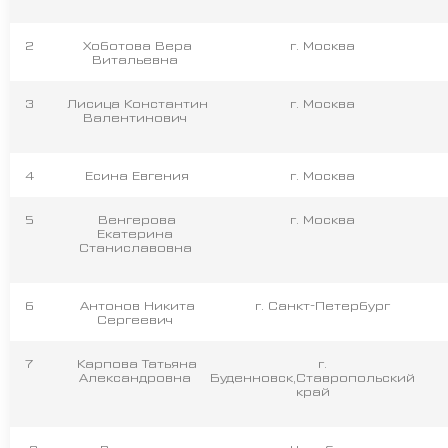
2
Хоботова Вера
г. Москва
Витальевна
3
Лисица Константин
г. Москва
Валентинович
4
Есина Евгения
г. Москва
5
Венгерова
г. Москва
Екатерина
Станиславовна
6
Антонов Никита
г. Санкт-Петербург
Сергеевич
7
Карпова Татьяна
г.
Александровна
Буденновск,Ставропольский
край