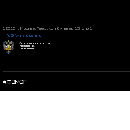
123104, Москва, Тверской бульвар 13, стр.1
info@fwmsrussia.ru
Министерство спорта
Российской
Федерации
#ФВМСР