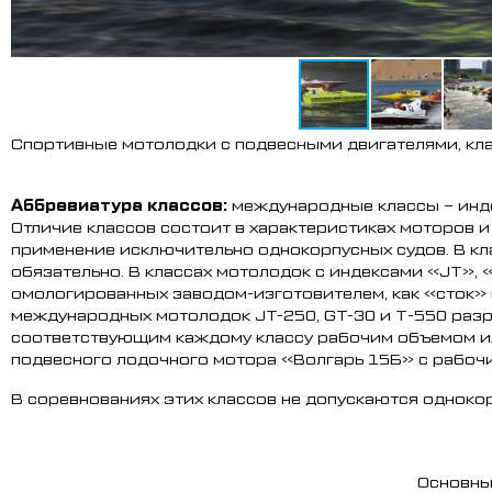
Спортивные мотолодки с подвесными двигателями, класс
Аббревиатура классов:
международные классы – инде
Отличие классов состоит в характеристиках моторов и 
применение исключительно одно­корпус­ных судов. В к
обязательно. В классах мотолодок с индексами «JT»,
омологированных заводом-изготовителем, как «сток» м
международных мотолодок JT-250, GT-30 и Т-550 раз
соответствующим каждому классу рабочим объемом и
подвесного лодочного мотора «Волгарь 15Б» с рабоч
В соревнованиях этих классов не допускаются однокор
Основны