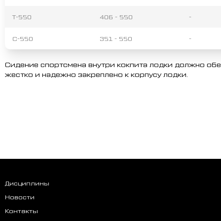
Т-550
406 - 550
-
С-550
351 - 550
-
Сидение спортсмена внутри кокпита лодки должно об
жестко и надежно закреплено к корпусу лодки.
Дисциплины
Новости
Контакты