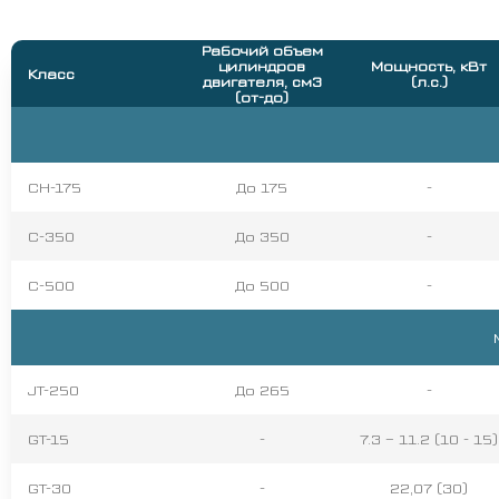
Рабочий объем
цилиндров
Мощность, кВт
Класс
двигателя, см
3
(л.с.)
(от-до)
СН-175
До 175
-
С-350
До 350
-
С-500
До 500
-
JT-250
До 265
-
GT-15
-
7.3 – 11.2 (10 - 15)
GT-30
-
22,07 (30)