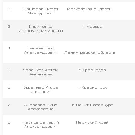
2
Башаров Рифат
Московская область
Мансурович
3
Кириленко
г. Москва
ИгорьВладимирович
4
Пылаев Петр
Александрович
Ленинградскаяобласть
5
Черенков Артем
г. Краснодар
Амаякович
6
Украинец Игорь
г. Красноярск
Иванович
7
Абросова Нина
г. Санкт-Петербург
Алексеевна
8
Маслов Валерий
Пермский край
Александрович