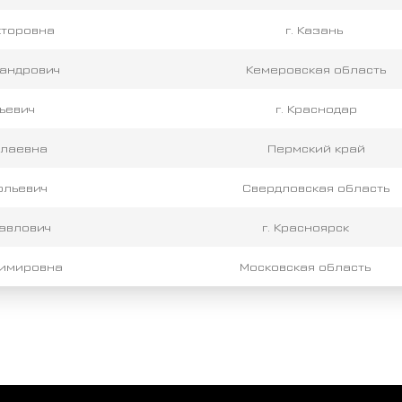
кторовна
г. Казань
андрович
Кемеровская область
ьевич
г. Краснодар
олаевна
Пермский край
ольевич
Свердловская область
авлович
г. Красноярск
димировна
Московская область