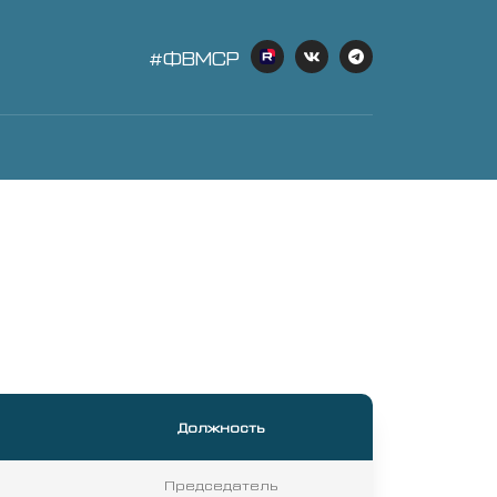
#ФВМСР
Должность
Председатель