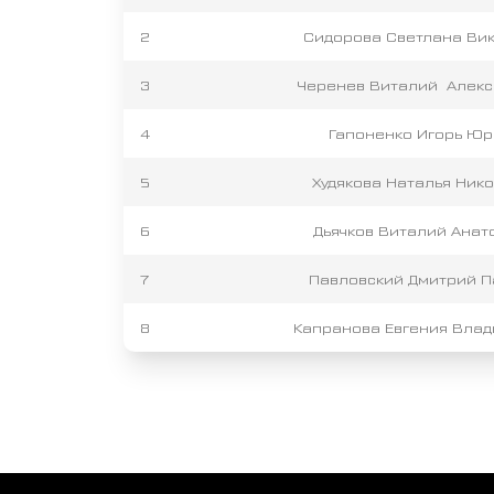
2
Сидорова Светлана Ви
3
Черенев Виталий Алекс
4
Гапоненко Игорь Юр
5
Худякова Наталья Ник
6
Дьячков Виталий Анат
7
Павловский Дмитрий П
8
Капранова Евгения Вла